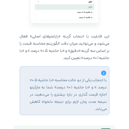
این قابلیت با انتخاب گزینه «پارامترهای اصلی» فعال
می‌شود و می‌توانید میزان دقت الگوریتم محاسبه قیمت را
بر اساس سه گزینه «دقیق» و «با حاشیه 0.5± درصد » و «با
حاشیه 0.1± درصد» تعیین کنید.
با انتخاب یکی از دو حالت محاسبه «با حاشیه 0.5±
درصد » و «با حاشیه 0.1± درصد» شما به مارکیتو
اجازه قیمت گذاری در بازه بیشتری را می‌دهید، در
نتیجه مدت زمان لازم برای نتیجه دلخواه کاهش
می‌یابد.